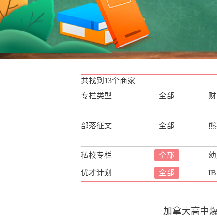
共找到13个商家
专栏类型
全部
财
枫途移民留学
竞赛专题
部落征文
全部
熊
私校专栏
全部
幼
优才计划
全部
IB
加拿大高中爆