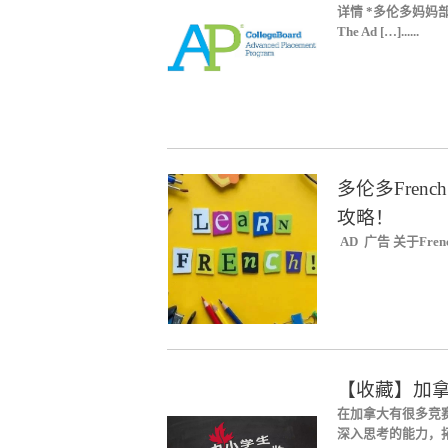
详情 *多伦多妈妈
The Ad […]......
多伦多Fren
攻略！
AD 广告 关于Fre
【收藏】加
在加拿大有很多竞
深入思考的能力，拓宽学习