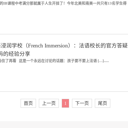
的IB课程中考满分那就属于人生开挂了！今年北美和南美一共只有13名学生得
润学校（French Immersion）：法语校长的官方答疑
妈妈的经验分享
了再看 这是一个永远在讨论的话题：孩子要不要上法语 […]......
首页
上一页
1
下一页
尾页