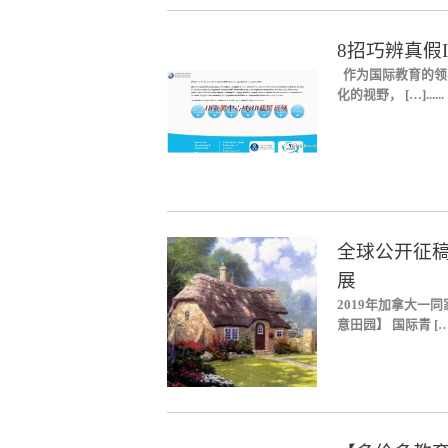
8招巧辨真假
作为国际教育的领
化的视野， […]......
全球公开征
展
2019年加拿大一
意田园】 国际青 […]..