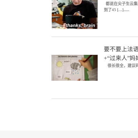
都说在尖子生云集
到了45 […]......
要不要上法语浸
+“过来人”
很长很全，建议码住