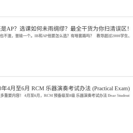
还是AP？选课如何未雨绸缪？最全干货为你扫清误区！
不渣，普娃一个。IB和AP他要怎么选？有啥套路吗？ 教导超过2000学生、
年4月至6月 RCM 乐器演奏考试办法 (Practical Exam)
重要内容！ 4月至6月，RCM 预备级至8级 乐器演奏考试办法 Dear Student