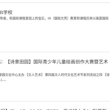
IB学校
导者，和国际课程皇冠上的宝石，IB（国际文凭）教育和课程历来以高度国际
稿：【诗意田园】国际青少年儿童绘画创作大赛暨艺术
同家园文化中心主办 【文人艺术】 第四届文人时代文化艺术节系列活动之四 【诗
....