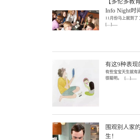
【多伦多教育
Info Night
11月份马上就到了 又
[…]......
有这9种表
有些宝宝天生就有
很聪明。 […]......
围观别人家的
生！