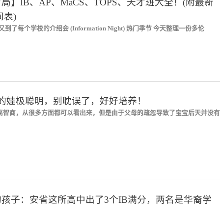
局】IB、AP、MaCS、TOPS、天才班大全！(附最新
时间表)
到了每个学校的介绍会 (Information Night) 热门季节 今天整理一份多伦
现的娃极聪明，别耽误了，好好培养！
高智商，从很多方面都可以看出来，但是由于父母的疏忽导致了宝宝后天并没有
孩子：安省这所高中出了3个IB满分，两名是华裔学