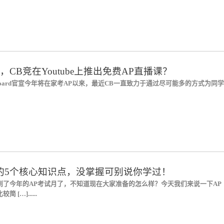
，CB竞在Youtube上推出免费AP直播课？
e Board官宣今年将在家考AP以来，最近CB一直致力于通过尽可能多的方式为同学
的5个核心知识点，没掌握可别说你学过！
到了今年的AP考试月了，不知道现在大家准备的怎么样？今天我们来说一下AP
[…]......