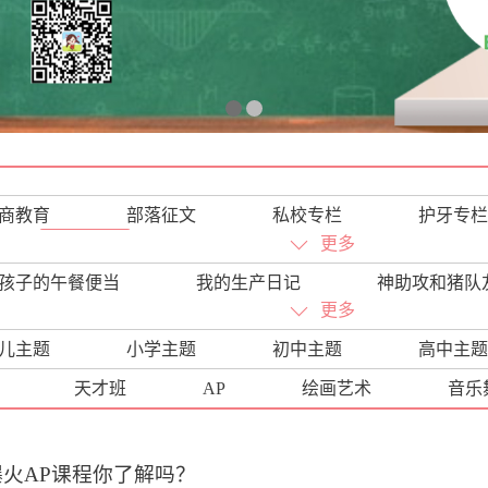
商教育
部落征文
私校专栏
护牙专栏
优才计划
仙妈陪读驿站
藤校直通车
更多
网校专栏
孩子的午餐便当
我的生产日记
神助攻和猪队
更多
儿主题
小学主题
初中主题
高中主题
天才班
AP
绘画艺术
音乐
火AP课程你了解吗？