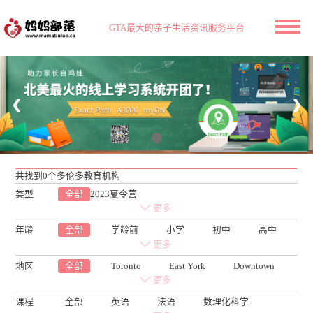
GTA最大的亲子生活资讯服务平台
❮
❯
共找到0个多伦多教育机构
类型
全部
2023夏令营
学科补习
私校
幼儿园
Tutor
更多
学业规划
成人培训
年龄
全部
学龄前
小学
初中
高中
成人
更多
地区
全部
Toronto
East York
Downtown
Etobicoke
Scarborough
North York
更多
Markham
Richmond Hill
Vaughan
课程
全部
英语
法语
数理化科学
Aurora
New Market
Mississauga