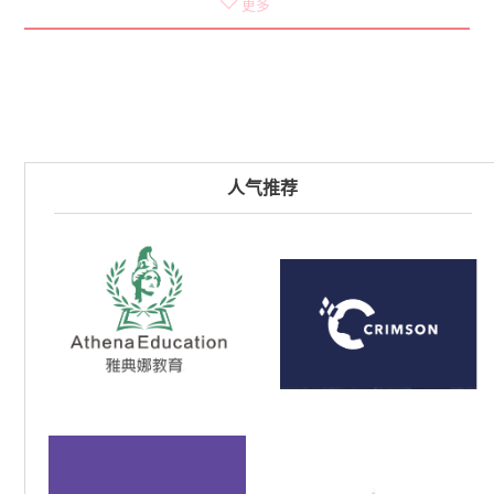
STEM
演讲辩论
SSAT-SAT
AP辅导
更多
Oakville
Burlington
Thornhill
中文
音乐舞蹈表演
体育健身
Hamilton
Ottawa
London
球类运动
美术绘画
棋牌益智
United States
插花茶艺
潜能开发
领导力
财商
学前班
户外
CAMP
Daycare
职业培训
其他
人气推荐