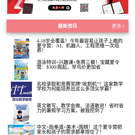
最新资讯
更多
4-18岁全覆盖！今年最容易让孩子上瘾的
夏令营：AI、机器人、工程思维一次培
养！
游泳特训+兴趣课+免费三餐！宝藏夏令
营：$300/周起，早鸟价更加省
名校录取和竞赛奖牌“收割机”！这家数学
学校为何能培养出这么多顶尖学霸？
英文敢写、数学会做、法语敢说！省时省
力的暑假学习方案，被我挖到了
中文+跆拳道+美术+围棋！这个夏令营把
家长和孩子的需求都拿捏住了！