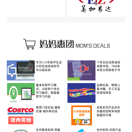
专为2-12年级学生设
个性化在线英语阅
计的在线阅读和写
读图书馆，7000多
作分级系统
本英文原版电子书
量身定制学习模
品牌玩具、畅销儿
式，AI定制个性化
童书籍、手工艺品
学习路径，智能推
和游戏特卖
荐学习内容
每周门店实拍 最新
米家系列产品多伦
优惠 喊你来花钱
多最热团购本地质
保最优价格
合作教育机构 明星
合作机构 优质产品