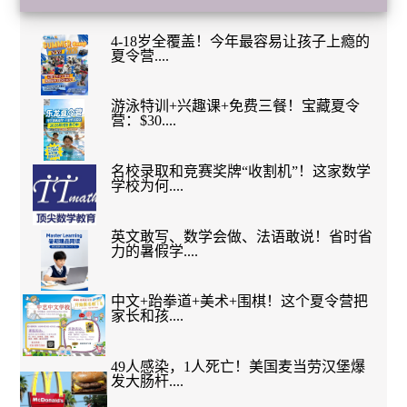
4-18岁全覆盖！今年最容易让孩子上瘾的
夏令营....
游泳特训+兴趣课+免费三餐！宝藏夏令
营：$30....
名校录取和竞赛奖牌“收割机”！这家数学
学校为何....
英文敢写、数学会做、法语敢说！省时省
力的暑假学....
中文+跆拳道+美术+围棋！这个夏令营把
家长和孩....
49人感染，1人死亡！美国麦当劳汉堡爆
发大肠杆....