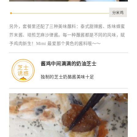
分米鸡
另外，套餐里还配了三种美味蘸料：泰式甜辣酱、炼味蜂蜜
芥末酱、培煎芝麻沙律酱。每一种蘸酱都是不同的风味，赋
予鸡肉新生！Mimi 最爱那个黄色的酱料哦～～
酱鸡中间满满的奶油芝士
芝士
诱惑
独制的芝士奶酪酱美味十足