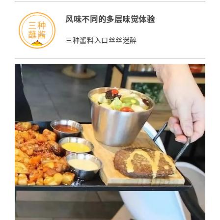
风味不同的多层味觉体验
三种
蘸酱
三种酱料入口丝丝迷醉