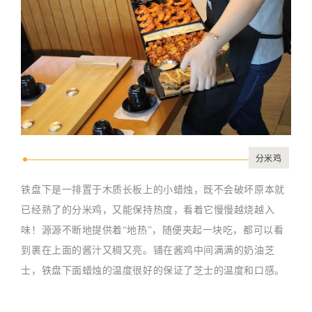
分米鸡
铁盘下是一排置于木质长板上的小蜡烛，既不会破坏原本就
已经熟了的分米鸡，又能保持热度，看着它慢慢越烧越入
味！源源不断地提供着“地热”，随便夹起一块吃，都可以看
到裹在上面的酱汁又稠又亮。铺在酱鸡中间满满的奶油芝
士，铁盘下面蜡烛的温度很好的保证了芝士的温度和口感。