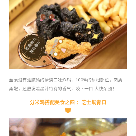
丝毫没有油腻感的清淡口味炸鸡，100%的翅根部位，肉质
柔嫩，还散发着墨汁特有的香气，咬下一口 大快朵颐！
分米鸡搭配美食之四 ：芝士焗青口