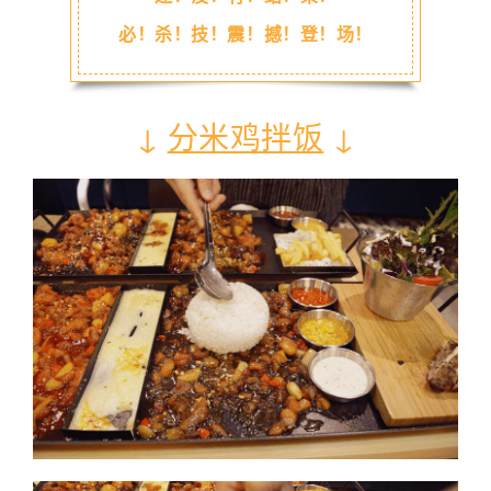
必！杀！技！震！撼！登！场！
↓
分米鸡拌饭
↓