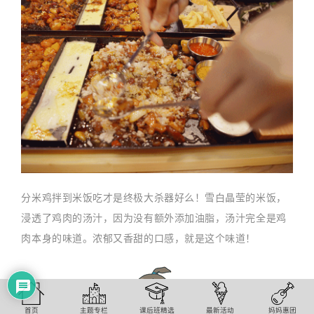
分米鸡拌到米饭吃才是终极大杀器好么！雪白晶莹的米饭，
浸透了鸡肉的汤汁，因为没有额外添加油脂，汤汁完全是鸡
肉本身的味道。浓郁又香甜的口感，就是这个味道！
首页
主题专栏
课后班精选
最新活动
妈妈惠团