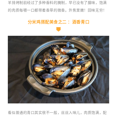
羊排烤制前经过了多种香料的腌制，早已没有了膻味，
饱满
外焦里嫩！
的肉质每嚼一口都带着香草的微香。
回味无穷！
分米鸡搭配美食之二 ：酒香青口
看似普通的青口其实很不一般，丝丝入味儿，肉质饱满，配