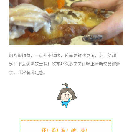
焗的很均匀，一点都不腥味，反而更鲜味更浓，芝士给超
足！下去满满芝士味！吃完那么多肉肉再喝上清新饮品解解
食，非常有满足感。
还！没！有！结！束！