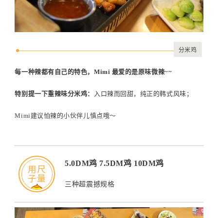
分米鸡
每一种辣都有自己的特色，Mimi 最爱的是原味微辣~~
特别提一下重辣味分米鸡：
入口辣而回甜，纯正的韩式风味；
Mimi建议怕辣的小伙伴儿慎点哦～
5.0DM鸡 7.5DM鸡 10DM鸡
用尺
子量
三种超震撼规格