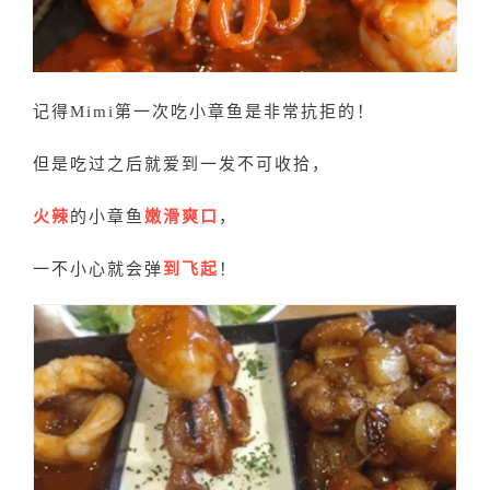
记得Mimi第一次吃小章鱼是非常抗拒的！
但是吃过之后就爱到一发不可收拾，
火辣
的小章鱼
嫩滑爽口
，
一不小心就会弹
到飞起
！