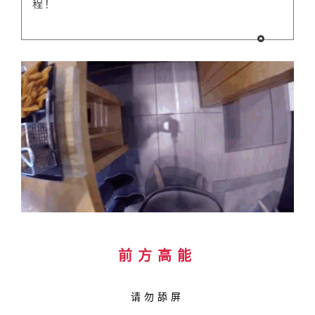
程！
前方高能
请勿舔屏