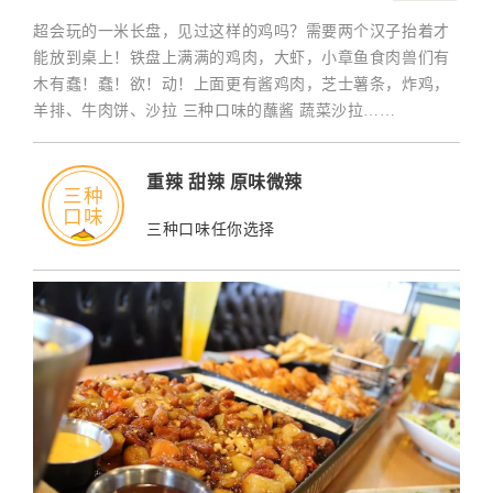
超会玩的一米长盘，见过这样的鸡吗？需要两个汉子抬着才
能放到桌上！铁盘上满满的鸡肉，大虾，小章鱼食肉兽们有
木有蠢！蠢！欲！动！上面更有酱鸡肉，芝士薯条，炸鸡，
羊排、牛肉饼、沙拉 三种口味的蘸酱 蔬菜沙拉……
重辣 甜辣 原味微辣
三种
口味
三种口味任你选择