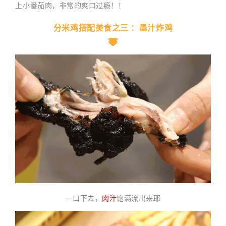
上小番茄肉，非常的爽口过瘾！！
分米鸡搭配美食之三 ：墨汁炸鸡
一口下去，
肉汁
饱满流出来耶