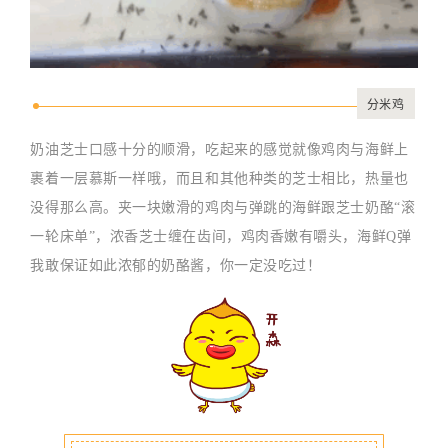
分米鸡
奶油芝士口感十分的顺滑，吃起来的感觉就像鸡肉与海鲜上
裹着一层慕斯一样哦，而且和其他种类的芝士相比，热量也
没得那么高。夹一块嫩滑的鸡肉与弹跳的海鲜跟芝士奶酪“滚
一轮床单”，浓香芝士缠在齿间，鸡肉香嫩有嚼头，海鲜Q弹
我敢保证如此浓郁的奶酪酱，你一定没吃过！