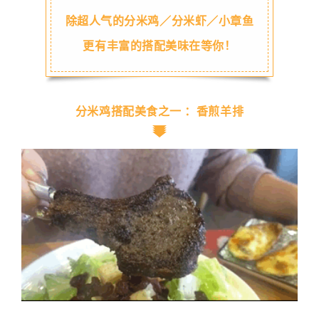
除超人气的分米鸡／分米虾／小章鱼
更有丰富的搭配美味在等你！
分米鸡搭配美食之一 ：香煎羊排