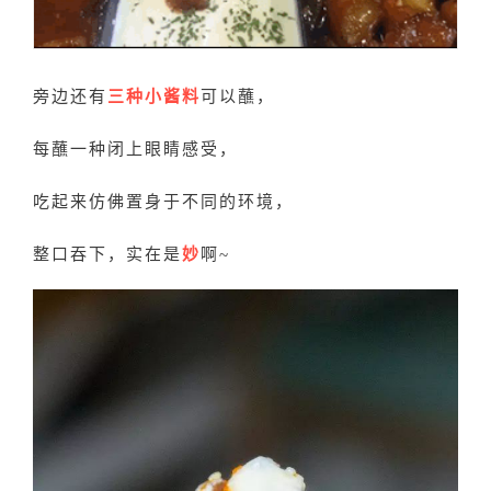
旁边还有
三种小酱料
可以蘸，
每蘸一种闭上眼睛感受，
吃起来仿佛置身于不同的环境，
整口吞下，实在是
妙
啊~