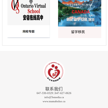
联系我们
647-330-0329 | 647-627-0626
info@3emedia.ca
www.mamabuluo.ca