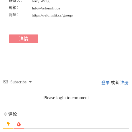
联系人：
Jerry Wang
邮箱：
Info@reformfit.ca
网址：
https://reformfit.ca/group/
详情
Subscribe
登录
或者
注册
Please login to comment
0
评论