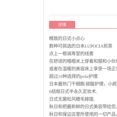
详情
精致的日式小点心
数种可挑选的日本LUPOCIA煎茶
点上一根诚寿堂的线香
在舒适的榻榻米上穿着和服和小伙
或者在温暖的美容床上享受一场正
超过10种选择的pola护理.
日本最热门干细胞.碳酸护理，小
0结痂日式半永久定妆术.
日式无菌松风睫毛嫁接.
秋日和把最新鲜的日式美容带给您
秋日和保证店里所使用的一切产品