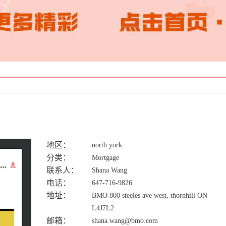
地区：
north york
分类：
Mortgage
联系人：
Shana Wang
电话：
647-716-9826
地址：
BMO 800 steeles ave west, thornhill ON
L4J7L2
邮箱：
shana.wang@bmo.com