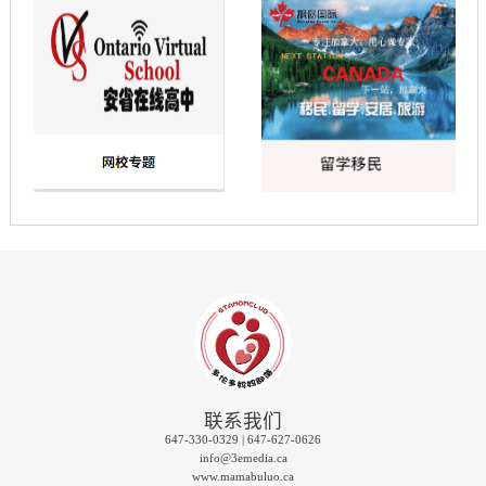
联系我们
647-330-0329 | 647-627-0626
info@3emedia.ca
www.mamabuluo.ca