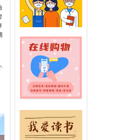
始
时
窄
期
，
个