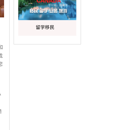
y和
找
您
，
协
。
患