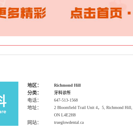
地区：
Richmond Hill
分类：
牙科诊所
电话：
647-513-1568
地址：
2 Bloomfield Trail Unit 4，5, Richmond Hill,
ON L4E2H8
网站：
trueglowdental.ca