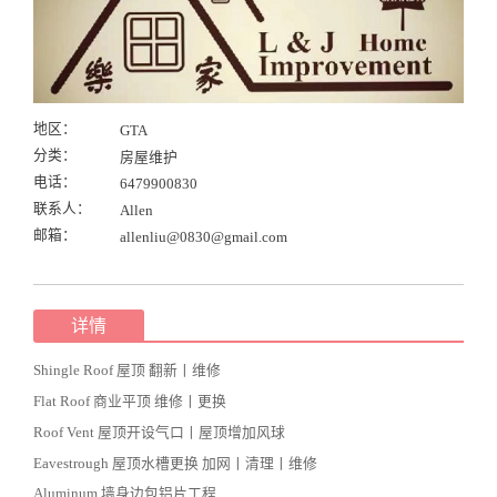
地区：
GTA
分类：
房屋维护
电话：
6479900830
联系人：
Allen
邮箱：
allenliu@0830@gmail.com
详情
Shingle Roof 屋顶 翻新丨维修
Flat Roof 商业平顶 维修丨更换
Roof Vent 屋顶开设气口丨屋顶增加风球
Eavestrough 屋顶水槽更换 加网丨清理丨维修
Aluminum 墙身边包铝片工程