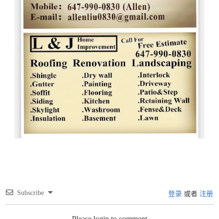
Subscribe
登录
或者
注册
Please login to comment