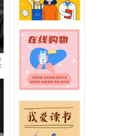
下
家
。