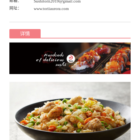
邮箱：
Sushitorii2019@gmail.com
网址：
www.toriiaurora.com
详情