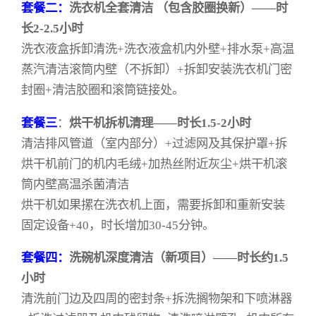
套餐二：
洗衣机全套清洁 （包含胶圈换新）——时
长2-2.5小时
洗衣液盒拆卸清洗+洗衣液盒机内外壁+排水泵+高温
蒸汽清洁滚筒内壁（不拆卸）+拆卸安装洗衣机门密
封圈+清洁胶圈和滚筒链接处。
套餐三
：
烘干机拆机清理——时长1.5-2小时
清洁排风管道（室内部分）+过滤网及其保护罩+拆
烘干机前门的机内毛绒+加热丝附近灰尘+烘干机滚
筒内壁高温杀菌清洁
烘干机如果摞在洗衣机上面，需要拆卸和重新安装
固定设备+40，时长增加30-45分钟。
套餐四：
洗碗机深度清洁（新项目）——时长约1.5
小时
清洗前门边及四周的密封条+拆洗搁物架和下喷淋器