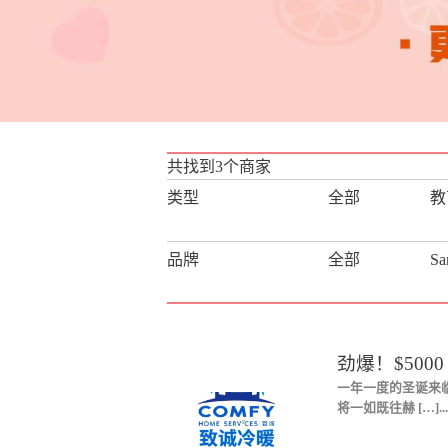
共找到3个商家
类型
全部
教
主妇厨房
品牌
全部
S
劲爆！$50
一年一度的圣诞来临
将一如既往赫 […]....