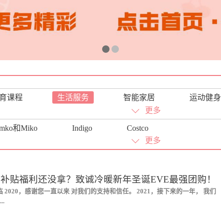
育课程
生活服务
智能家居
运动健身
体育棋类
音乐美术
美食天地
旅游
更多
amko和Miko
Indigo
Costco
更多
00 补贴福利还没拿？致诚冷暖新年圣诞EVE最强团购！
 2020，感谢您一直以来 对我们的支持和信任。 2021，接下来的一年， 我们
..