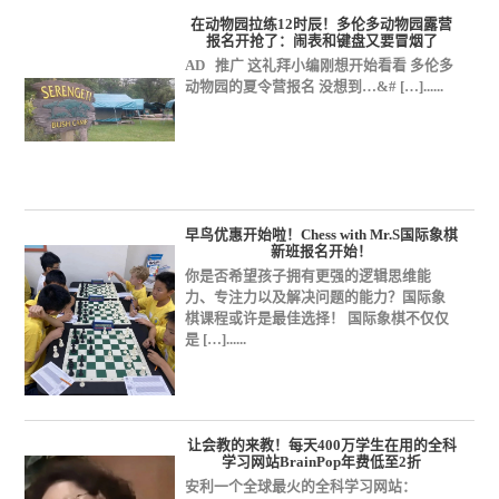
在动物园拉练12时辰！多伦多动物园露营
报名开抢了：闹表和键盘又要冒烟了
AD 推广 这礼拜小编刚想开始看看 多伦多
动物园的夏令营报名 没想到…&# […]......
早鸟优惠开始啦！Chess with Mr.S国际象棋
新班报名开始！
你是否希望孩子拥有更强的逻辑思维能
力、专注力以及解决问题的能力？国际象
棋课程或许是最佳选择！ 国际象棋不仅仅
是 […]......
让会教的来教！每天400万学生在用的全科
学习网站BrainPop年费低至2折
安利一个全球最火的全科学习网站：