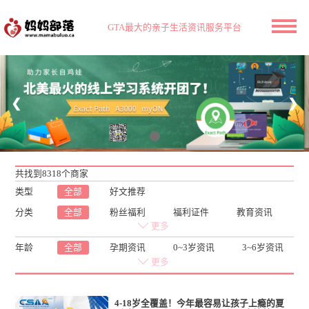
GTA最大的亲子生活资讯服务平台
❮
❯
共找到8318个商家
类型
全部
好文推荐
分类
全部
粉丝福利
福利证件
教育资讯
多村溜娃
省钱攻略
心理健康
更多
园艺花卉
小编探店
在线购物
年龄
全部
孕期资讯
0~3岁资讯
3~6岁资讯
我爱读书
课后班
实用生活
吃喝大事
小学资讯
初中资讯
高中资讯
更多
户外旅游
健康护理
科学育儿
玩具书籍
新闻热点
移民留学
金融理财
妈妈来稿
社区资讯
4-18岁全覆盖！今年最容易让孩子上瘾的夏