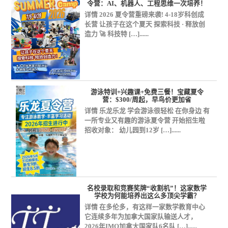
医疗健康
吃瓜专栏
合作机构资讯
令营：AI、机器人、工程思维一次培养！
Amazon
共同抗疫
在线课堂
在线娱乐
详情 2026 夏令营重磅来袭! 4-18岁科创成
职业规划
长营 让孩子在这个夏天 探索科技 · 释放创
造力 🚀 科技特 […]......
游泳特训+兴趣课+免费三餐！宝藏夏令
营：$300/周起，早鸟价更加省
详情 乐龙乐龙 学会游泳很轻松 在你身边 有
一所专业又有趣的游泳夏令营 开始招生啦
招收对象： 幼儿园到12岁 […]......
名校录取和竞赛奖牌“收割机”！这家数学
学校为何能培养出这么多顶尖学霸？
详情 在多伦多，有这样一家数学教育中心
它连续多年为加拿大国家队输送人才，
2026年IMO加拿大国家队6名队 […]......