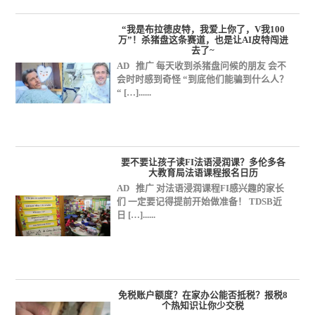
“我是布拉德皮特，我爱上你了，V我100
万”！杀猪盘这条赛道，也是让AI皮特闯进
去了~
AD 推广 每天收到杀猪盘问候的朋友 会不
会时时感到奇怪 “到底他们能骗到什么人？
“ […]......
要不要让孩子读FI法语浸润课？多伦多各
大教育局法语课程报名日历
AD 推广 对法语浸润课程FI感兴趣的家长
们 一定要记得提前开始做准备！ TDSB近
日 […]......
免税账户额度？在家办公能否抵税？报税8
个热知识让你少交税