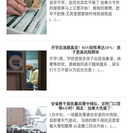
说早不早，说完也其实不晚了 加拿大今年
的报税季马上又要开始！ 报税的事情，赶
早不赶晚 尤其是想要按时领到退税或
[…]......
开学后流感高发！RSV阳性率达10%：孩
子是高风险群体
开学2周，学校里很多孩子出现流鼻涕、咳
嗽等症状，请病假的孩子越来越多… 家长
们千万不要以为这仅仅是 […]......
安省数千居民暴风雪中排队，诊所门口苦
等6小时！网友：加拿大完蛋了~
1月中旬，一场暴风雪袭击安省的中西部，
但即便天气恶劣， 当地的数千居民还是冒
着大雪和酷寒 从凌晨三四点开始 […]......