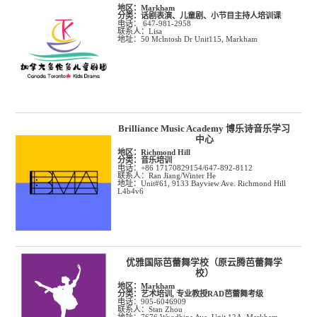
地区：
Markham
分类：
话剧表演、儿童剧、小节目主持人培训课
电话： 647-981-2958
联系人：Lisa
地址：50 Mclntosh Dr Unit115, Markham
Brilliance Music Academy 博乐诗音乐学习
中心
地区：
Richmond Hill
分类：
音乐培训
电话：+86 17170829154/647-892-8112
联系人：Ran Jiang/Winter He
地址：Unit#61, 9133 Bayview Ave. Richmond Hill
L4b4v6
优雅国际芭蕾舞学校（原云腾芭蕾舞学
校）
地区：
Markham
分类：
艺术培训, 专业教授RAD芭蕾舞考级
电话：905-6046909
联系人：Stan Zhou
地址：7676 Woodbine Ave. Unit 12A, Markham,