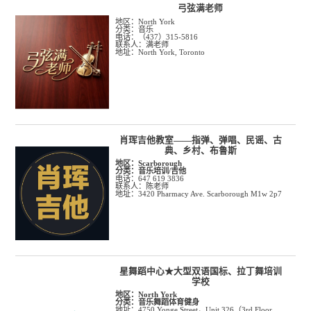
弓弦满老师
Oakville
Burlington
Thornhill
地区：North York
Hamilton
Ottawa
London
分类：音乐
United States
电话：（437）315-5816
联系人：满老师
地址：North York, Toronto
肖珲吉他教室——指弹、弹唱、民谣、古
典、乡村、布鲁斯
地区：
Scarborough
分类：
音乐培训/吉他
电话：647 619 3836
联系人：陈老师
地址：3420 Pharmacy Ave. Scarborough M1w 2p7
星舞蹈中心★大型双语国标、拉丁舞培训
学校
地区：
North York
分类：
音乐舞蹈体育健身
地址：4750 Yonge Street，Unit 326（3rd Floor,