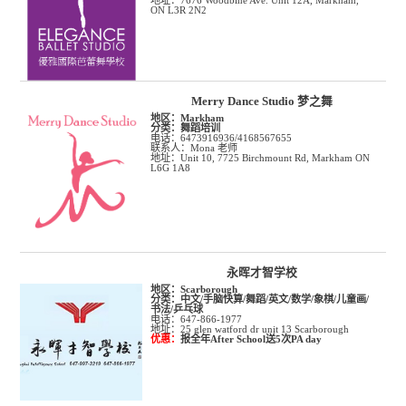
ON L3R 2N2
Merry Dance Studio 梦之舞
地区：
Markham
分类：
舞蹈培训
电话：6473916936/4168567655
联系人：Mona 老师
地址：Unit 10, 7725 Birchmount Rd, Markham ON
L6G 1A8
永晖才智学校
地区：
Scarborough
分类：
中文/手脑快算/舞蹈/英文/数学/象棋/儿童画/
书法/乒乓球
电话：647-866-1977
地址：25 glen watford dr unit 13 Scarborough
优惠：
报全年After School送5次PA day