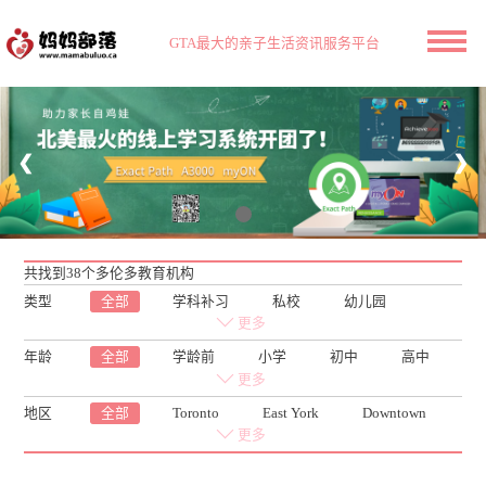
GTA最大的亲子生活资讯服务平台
❮
❯
共找到38个多伦多教育机构
类型
全部
学科补习
私校
幼儿园
Tutor
学业规划
更多
年龄
全部
学龄前
小学
初中
高中
成人
更多
地区
全部
Toronto
East York
Downtown
Etobicoke
Scarborough
North York
更多
Markham
Richmond Hill
Vaughan
Aurora
New Market
Mississauga