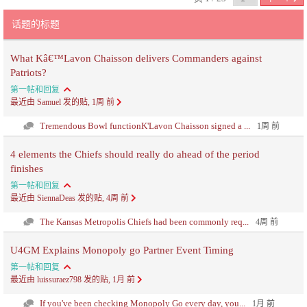
话题的标题
What Kâ€™Lavon Chaisson delivers Commanders against
Patriots?
第一帖和回复
最近由 Samuel 发的贴, 1周 前
Tremendous Bowl functionK'Lavon Chaisson signed a ...
1周 前
4 elements the Chiefs should really do ahead of the period
finishes
第一帖和回复
最近由 SiennaDeas 发的贴, 4周 前
The Kansas Metropolis Chiefs had been commonly req...
4周 前
U4GM Explains Monopoly go Partner Event Timing
第一帖和回复
最近由 luissuraez798 发的贴, 1月 前
If you've been checking Monopoly Go every day, you...
1月 前