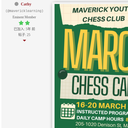
Cathy
(@mavericklearning)
Eminent Member
已加入: 5年 前
帖子: 25