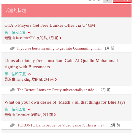
话题的标题
GTA 5 Players Get Free Bunker Offer via U4GM
第一帖和回复
最近由 luissuraez798 发的贴, 1月 前
If you've been meaning to get into Gunrunning, thi...
1月 前
Lions absolutely free consultant Gain Al-Quadin Muhammad
signing with Buccaneers
第一帖和回复
最近由 TerryKing 发的贴, 2月 前
The Detroit Lions are Pretty substantially inside ...
2月 前
What on your own desire of: Match 7 all that things for Blue Jays
第一帖和回复
最近由 Jasonalex 发的贴, 2月 前
TORONTO Earth Sequence Video game 7. This is the t...
2月 前