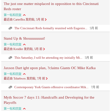
The just one matter misplaced in opposition to this Cincinnati
Reds roster
第一帖和回复
最近由 CarterBra 发的贴, 5月 前
The Cincinnati Reds formally reunited with Eugenio...
5月 前
Stand Up & Shouuuuuuut!
第一帖和回复
最近由 Kreidler 发的贴, 5月 前
This Saturday, I will be attending my initially Mi...
5月 前
Jaxson Dart ight upon plan, ?claims Giants OC Mike Kafka
第一帖和回复
最近由 Tshiebwes 发的贴, 7月 前
Contemporary York Giants offensive coordinator Mik...
7月 前
Myth Soccer 7 days 11: Handcuffs and Developing for the
Playoffs
第一帖和回复