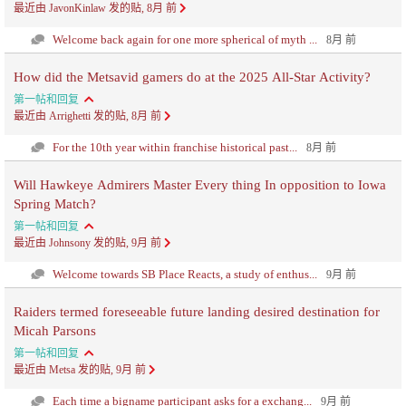
最近由 JavonKinlaw 发的贴, 8月 前
Welcome back again for one more spherical of myth ...
8月 前
How did the Metsavid gamers do at the 2025 All-Star Activity?
第一帖和回复
最近由 Arrighetti 发的贴, 8月 前
For the 10th year within franchise historical past...
8月 前
Will Hawkeye Admirers Master Every thing In opposition to Iowa
Spring Match?
第一帖和回复
最近由 Johnsony 发的贴, 9月 前
Welcome towards SB Place Reacts, a study of enthus...
9月 前
Raiders termed foreseeable future landing desired destination for
Micah Parsons
第一帖和回复
最近由 Metsa 发的贴, 9月 前
Each time a bigname participant asks for a exchang...
9月 前