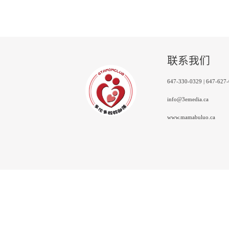
联系我们
647-330-0329 | 647-627
info@3emedia.ca
www.mamabuluo.ca