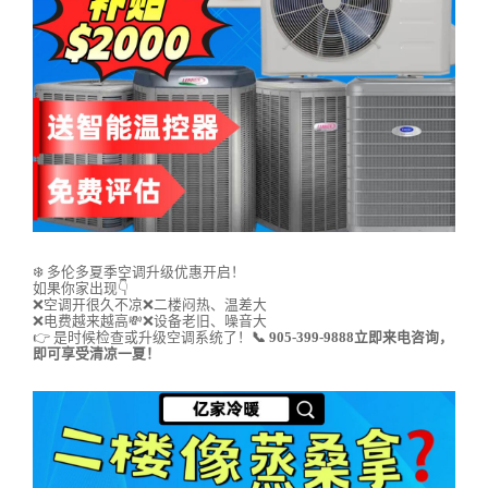
❄️ 多伦多夏季空调升级优惠开启！
如果你家出现👇
❌空调开很久不凉❌二楼闷热、温差大
❌电费越来越高💸❌设备老旧、噪音大
👉 是时候检查或升级空调系统了！
📞 905-399-9888立即来电咨询，
即可享受清凉一夏！