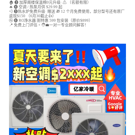
🏠 ❸ 加厚阁楼保温棉0元升级· ⚠ （名额有限）
🔥 ❹ 空调 / 热泵月供 $29.99 起
💨 ❺热水炉免费升级· 赠送 🎁 12 个月免费使用，部分型号还有原厂
返现$150 （6月30截止👍）
🚰 ❻ RO净水器 🈹特惠 599 包安装（原价$899）
📍 免费上门评估 + 🧑‍💼一对一专业顾问解答！