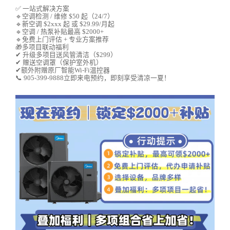
✅ 一站式解决方案
🔹空调检测 / 维修 $50 起（24/7）
🔹新空调 $2xxx 起 或 $29.99/月起
🔹空调 / 热泵补贴最高 $2000+
🔹免费上门评估 + 专业方案推荐
🎁多项目联动福利
✔ 升级多项目送风管清洁（$299）
✔ 赠送空调罩（保护室外机）
✔额外附赠原厂智能Wi-Fi温控器
📞 905-399-9888立即来电预约，即刻享受清凉一夏！