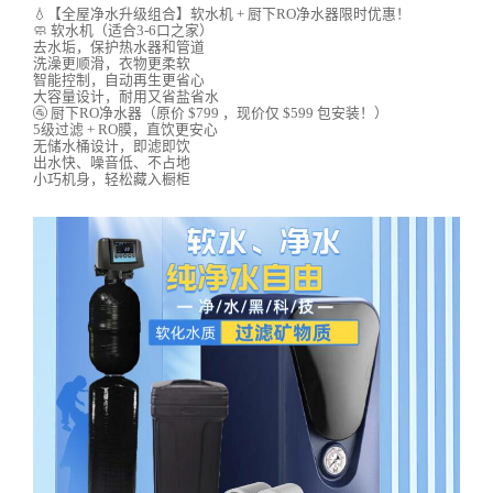
💧【全屋净水升级组合】软水机 + 厨下RO净水器限时优惠！
🧼 软水机（适合3-6口之家）
去水垢，保护热水器和管道
洗澡更顺滑，衣物更柔软
智能控制，自动再生更省心
大容量设计，耐用又省盐省水
🚰 厨下RO净水器（原价 $799 ，现价仅 $599 包安装！）
5级过滤 + RO膜，直饮更安心
无储水桶设计，即滤即饮
出水快、噪音低、不占地
小巧机身，轻松藏入橱柜