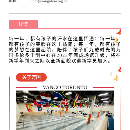
邮箱：
info@vangofencing.ca
详情
每一年，都有孩子的汗水在这里挥洒；每一年，
都有孩子的笑脸在这里荡漾；每一年，都有孩子
的梦想在这里起航。陪伴了孩子们九载时光的
万
国多伦多击剑中心在2023年完成场馆升级，将在
新学年到来之际
以全新面貌欢迎新学员加入。
关于万国
VANGO TORONTO