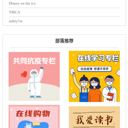
Disney on the ice
YMCA
safety1st
部落推荐