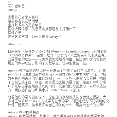
St
发布者信息
Artsky
查看发布者个人资料
给发布者发送悄悄话
查找其发布的更多信息
投诉收藏信息┊信息留言推荐朋友┊打印此页
详细介绍
视觉艺术学习，为什么选择Artsky+？
About us
目前在多伦多开办了5家分校的Artsky+ Learning Centre, 以其独有的
“ACES教育体系”，启蒙、培育了众多的艺术爱好者和艺术从业者。
其最重要的理念——以美术式思维培养为主，技法随年龄的增长而
增加的教学理念，影响了无数学生，让学生受益一生。
Artsky+教学系统的特点在于开发每个学生全面的艺术潜力，让他们
在一个可以激发创造力和充满艺术热忱的环境中愉快地学习。学校
为有着不同需求的学生们规划了Learning Path,课程的设置并不局限
于仅仅让孩子画一张画，而是通过头脑风暴讨论、绘画引导和分享
环节让学生掌握绘画技巧的同时，发展他们的创造力、公众表达能
力、团队协作能力和美术式Problem Solving能力。
随着他们的学习更加深入，原创能力及绘画技法也会随之提高。大
多地区众多以Artsky＋方式学习艺术的学生们已经成为不同领域的设
计师、建筑师、美术教师或者在相关的专业中展露出艺术的才华！
Artsky+教学体系特点
Artsky+的教学特点，其中之一就是采用各校区规范化的教学大纲，