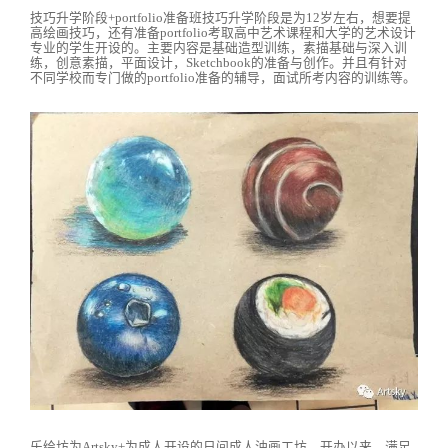
技巧升学阶段+portfolio准备班技巧升学阶段是为12岁左右，想要提
高绘画技巧，还有准备portfolio考取高中艺术课程和大学的艺术设计
专业的学生开设的。主要内容是基础造型训练，素描基础与深入训
练，创意素描，平面设计，Sketchbook的准备与创作。并且有针对
不同学校而专门做的portfolio准备的辅导，面试所考内容的训练等。
乐绘坊为Artsky+为成人开设的日间成人油画工坊，开办以来，满足