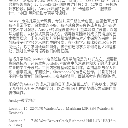
Artsky+“多元美术思维”课程分为三个阶段：1，Level1-4 较小年龄的
启蒙兴趣阶段；2，Level5-12+ 创意思维阶段；3，12岁以上是技巧
升学阶段。同时，Artsky+开展特色课，如“卡通设计”、“服装设
计”、“沙画”等阶段性专项学习课程。
Artsky+ 专注儿童艺术教育，专注儿童早期艺术启蒙。启蒙教育对于
孩子非常重要，启蒙做的不好，孩子就会失去兴趣或者形成不正确
的艺术学习观念。Artsky+的课程设置依照儿童年龄特点设置，以趣
味为前提，以体验式教育为核心，倡导技法随年龄成长而增加的艺
术教育理念，多年来帮助儿童持续性地保持对艺术探索的兴趣，并
鼓励孩子们学会艺术创作中的分享，在互相学习和比较的环境下共
同进步。除了学习绘画知识外，孩子们还可学会如何与他人和睦相
处，透过艺术学习培养他们的责任感。
技巧升学阶段+portfolio准备班技巧升学阶段是为12岁左右，想要提
高绘画技巧，还有准备portfolio考取高中艺术课程和大学的艺术设计
专业的学生开设的。主要内容是基础造型训练，素描基础与深入训
练，创意素描，平面设计，Sketchbook的准备与创作。并且有针对
不同学校而专门做的portfolio准备的辅导，面试所考内容的训练等。
乐绘坊为Artsky+为成人开设的日间成人油画工坊，开办以来，满足
了众多成人对于油画的学习，帮助他们圆儿时的梦想和为家庭自创
装饰画作。
Artsky+教学地点
Location 1： 22-7170 Warden Ave，Markham L3R 8B4 (Warden &
Denison)
Location 2：17-80 West Beaver Creek,Richmond Hill.L4B 1H3(16th
&Leslie)