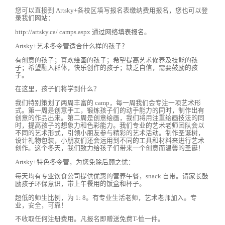
您可以直接到 Artsky+各校区填写报名表缴纳费用报名，您也可以登
录我们网站：
http://artsky.ca/ camps.aspx 通过网络填表报名。
Artsky+艺术冬令营适合什么样的孩子？
有创意的孩子；喜欢绘画的孩子；希望提高艺术修养及技能的孩
子；希望融入群体，快乐创作的孩子；缺乏自信，需要鼓励的孩
子。
在这里，孩子们将学到什么？
我们特别策划了两周丰富的 camp，每一周我们会专注一项艺术形
式。第一周是创意手工，锻炼孩子们的动手能力的同时，制作出有
创意的作品出来。第二周是创意绘画，我们将用注重绘画技法的同
时，提高孩子的想象力和色彩能力。我们专业的艺术老师团队会以
不同的艺术形式，引领小朋友参与精彩的艺术活动。制作圣诞树，
设计礼物包装，小朋友们还会运用到不同的工具和材料来进行艺术
创作。这个冬天，我们致力给孩子们带来一个创意而温馨的圣诞！
Artsky+特色冬令营，为您免除后顾之忧：
每天均有专业饮食公司提供优惠的营养午餐，snack 自带。请家长鼓
励孩子环保意识，带上午餐用的饭盒和杯子。
超低的师生比例，为 1: 8。有专业生活老师，艺术老师加入。专
业，安全，可靠！
不收取任何注册费用。凡报名即赠送免费T-恤一件。