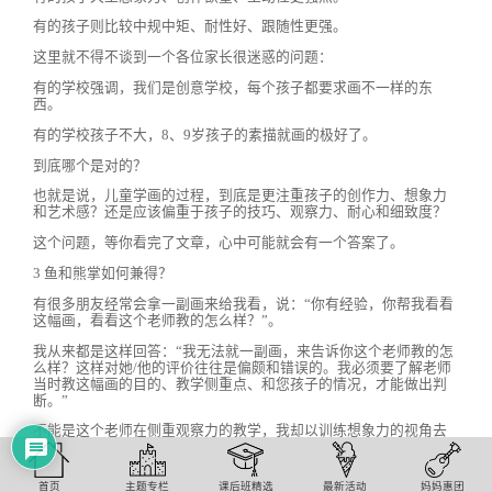
有的孩子则比较中规中矩、耐性好、跟随性更强。
这里就不得不谈到一个各位家长很迷惑的问题：
有的学校强调，我们是创意学校，每个孩子都要求画不一样的东
西。
有的学校孩子不大，8、9岁孩子的素描就画的极好了。
到底哪个是对的？
也就是说，儿童学画的过程，到底是更注重孩子的创作力、想象力
和艺术感？还是应该偏重于孩子的技巧、观察力、耐心和细致度？
这个问题，等你看完了文章，心中可能就会有一个答案了。
3 鱼和熊掌如何兼得？
有很多朋友经常会拿一副画来给我看，说：“你有经验，你帮我看看
这幅画，看看这个老师教的怎么样？”。
我从来都是这样回答：“我无法就一副画，来告诉你这个老师教的怎
么样？这样对她/他的评价往往是偏颇和错误的。我必须要了解老师
当时教这幅画的目的、教学侧重点、和您孩子的情况，才能做出判
断。”
不能是这个老师在侧重观察力的教学，我却以训练想象力的视角去
点评它，反之亦然！因为在一个小时左右的课程里，老师想训练到
孩子每一个方面，是很难做到的，一定会有侧重点。
首页
主题专栏
课后班精选
最新活动
妈妈惠团