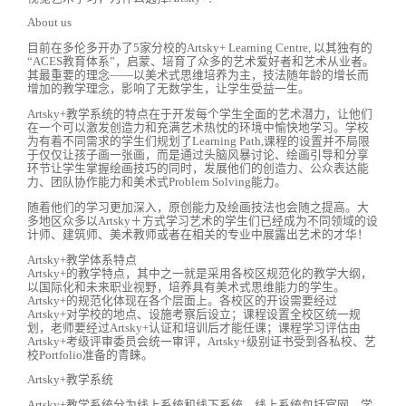
About us
目前在多伦多开办了5家分校的Artsky+ Learning Centre, 以其独有的
“ACES教育体系”，启蒙、培育了众多的艺术爱好者和艺术从业者。
其最重要的理念——以美术式思维培养为主，技法随年龄的增长而
增加的教学理念，影响了无数学生，让学生受益一生。
Artsky+教学系统的特点在于开发每个学生全面的艺术潜力，让他们
在一个可以激发创造力和充满艺术热忱的环境中愉快地学习。学校
为有着不同需求的学生们规划了Learning Path,课程的设置并不局限
于仅仅让孩子画一张画，而是通过头脑风暴讨论、绘画引导和分享
环节让学生掌握绘画技巧的同时，发展他们的创造力、公众表达能
力、团队协作能力和美术式Problem Solving能力。
随着他们的学习更加深入，原创能力及绘画技法也会随之提高。大
多地区众多以Artsky＋方式学习艺术的学生们已经成为不同领域的设
计师、建筑师、美术教师或者在相关的专业中展露出艺术的才华！
Artsky+教学体系特点
Artsky+的教学特点，其中之一就是采用各校区规范化的教学大纲，
以国际化和未来职业视野，培养具有美术式思维能力的学生。
Artsky+的规范化体现在各个层面上。各校区的开设需要经过
Artsky+对学校的地点、设施考察后设立；课程设置全校区统一规
划，老师要经过Artsky+认证和培训后才能任课；课程学习评估由
Artsky+考级评审委员会统一审评，Artsky+级别证书受到各私校、艺
校Portfolio准备的青睐。
Artsky+教学系统
Artsky+教学系统分为线上系统和线下系统。线上系统包括官网、学