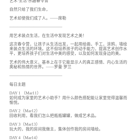
艺术·生活·乐趣春令营
自然只给了我们生命，
艺术却使我们成了人。——席勒
—————————————
用艺术装点生活，在生活中发现艺术之美！
这次春令营，让孩子从生活出发，一起用绘画，手工，涂鸦，墙绘
来装点生活的环境。这不但培养孩子的动手能力，提高艺术创作水
平，更培养孩子们对生活中美的感受，以及如何发现身边的美。
艺术的伟大意义，基本上在于它能显示人的真正感情、内心生活的
奥秘和热情的世界。——罗曼·罗兰
—————————————
每日主题
DAY 1 （Mar11）
如何成为家里的艺术小助手？用什么颜色搭配能让家里觉得温馨而
愉悦。
DAY 2（Mar12）
回收利用，看我们怎么把瓶瓶罐罐，做成艺术品。
DAY 3（Mar13）
玩大的，我的房间我做主，集体创作我的房间墙绘。
DAY 4（Mar14）