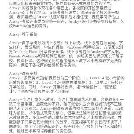
以国际化和未来职业视野，培养具有美术式思维能力的学生。
Artsky+的规范化体现在各个层面上。各校区的开设需要经过
Artsky+对学校的地点、设施考察后设立；课程设置全校区统一规
划，老师要经过Artsky+认证和培训后才能任课；课程学习评估由
Artsky+考级评审委员会统一审评，Artsky+级别证书受到各私校、艺
校Portfolio准备的青睐。
Artsky+教学系统
Artsky+教学系统分为线上系统和线下系统。线上系统包括官网、学
生帐户、反馈系统，学生作品统一推送email和手机端，方便家长浏
览Teaching Plan和分享孩子画作。线下系统包括Artsky+教学大纲，
Parents Workshop和客服管理系统，统一的服务团队满足家长了解学
校、换课补课。这种规范化的程序是私人教学及小规模教学无法保
障的，保证了各校区的信誉和教学质量。
Artsky+课程安排
Artsky+“多元美术思维”课程分为三个阶段：1，Level1-4 较小年龄的
启蒙兴趣阶段；2，Level5-12+ 创意思维阶段；3，12岁以上是技巧
升学阶段。同时，Artsky+开展特色课，如“卡通设计”、“服装设
计”、“沙画”等阶段性专项学习课程。
Artsky+ 专注儿童艺术教育，专注儿童早期艺术启蒙。启蒙教育对于
孩子非常重要，启蒙做的不好，孩子就会失去兴趣或者形成不正确
的艺术学习观念。Artsky+的课程设置依照儿童年龄特点设置，以趣
味为前提，以体验式教育为核心，倡导技法随年龄成长而增加的艺
术教育理念，多年来帮助儿童持续性地保持对艺术探索的兴趣，并
鼓励孩子们学会艺术创作中的分享，在互相学习和比较的环境下共
同进步。除了学习绘画知识外，孩子们还可学会如何与他人和睦相
处，透过艺术学习培养他们的责任感。