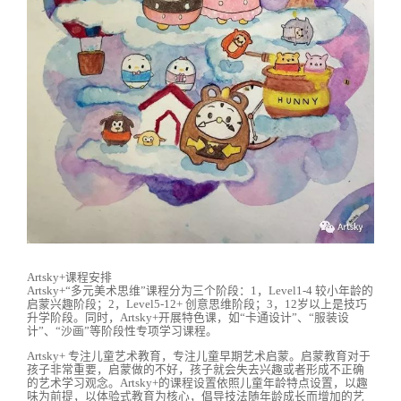
Artsky+课程安排
Artsky+“多元美术思维”课程分为三个阶段：1，Level1-4 较小年龄的
启蒙兴趣阶段；2，Level5-12+ 创意思维阶段；3，12岁以上是技巧
升学阶段。同时，Artsky+开展特色课，如“卡通设计”、“服装设
计”、“沙画”等阶段性专项学习课程。
Artsky+ 专注儿童艺术教育，专注儿童早期艺术启蒙。启蒙教育对于
孩子非常重要，启蒙做的不好，孩子就会失去兴趣或者形成不正确
的艺术学习观念。Artsky+的课程设置依照儿童年龄特点设置，以趣
味为前提，以体验式教育为核心，倡导技法随年龄成长而增加的艺