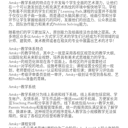
Artsky+教学系统的特点在于开发每个学生全面的艺术潜力，让他们
在一个可以激发创造力和充满艺术热忱的环境中愉快地学习。学校
为有着不同需求的学生们规划了Learning Path,课程的设置并不局限
于仅仅让孩子画一张画，而是通过头脑风暴讨论、绘画引导和分享
环节让学生掌握绘画技巧的同时，发展他们的创造力、公众表达能
力、团队协作能力和美术式Problem Solving能力。
随着他们的学习更加深入，原创能力及绘画技法也会随之提高。大
多地区众多以Artsky＋方式学习艺术的学生们已经成为不同领域的设
计师、建筑师、美术教师或者在相关的专业中展露出艺术的才华！
Artsky+教学体系特点
Artsky+的教学特点，其中之一就是采用各校区规范化的教学大纲，
以国际化和未来职业视野，培养具有美术式思维能力的学生。
Artsky+的规范化体现在各个层面上。各校区的开设需要经过
Artsky+对学校的地点、设施考察后设立；课程设置全校区统一规
划，老师要经过Artsky+认证和培训后才能任课；课程学习评估由
Artsky+考级评审委员会统一审评，Artsky+级别证书受到各私校、艺
校Portfolio准备的青睐。
Artsky+教学系统
Artsky+教学系统分为线上系统和线下系统。线上系统包括官网、学
生帐户、反馈系统，学生作品统一推送email和手机端，方便家长浏
览Teaching Plan和分享孩子画作。线下系统包括Artsky+教学大纲，
Parents Workshop和客服管理系统，统一的服务团队满足家长了解学
校、换课补课。这种规范化的程序是私人教学及小规模教学无法保
障的，保证了各校区的信誉和教学质量。
Artsky+课程安排