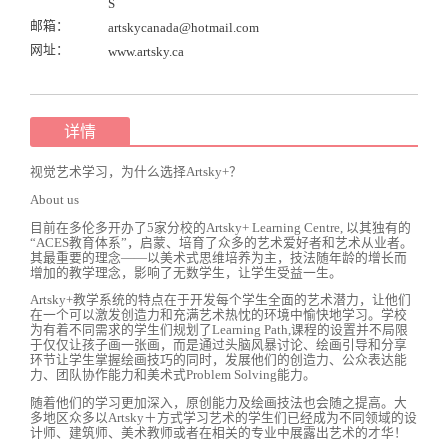
S
邮箱：
artskycanada@hotmail.com
网址：
www.artsky.ca
详情
视觉艺术学习，为什么选择Artsky+？
About us
目前在多伦多开办了5家分校的Artsky+ Learning Centre, 以其独有的
“ACES教育体系”，启蒙、培育了众多的艺术爱好者和艺术从业者。
其最重要的理念——以美术式思维培养为主，技法随年龄的增长而
增加的教学理念，影响了无数学生，让学生受益一生。
Artsky+教学系统的特点在于开发每个学生全面的艺术潜力，让他们
在一个可以激发创造力和充满艺术热忱的环境中愉快地学习。学校
为有着不同需求的学生们规划了Learning Path,课程的设置并不局限
于仅仅让孩子画一张画，而是通过头脑风暴讨论、绘画引导和分享
环节让学生掌握绘画技巧的同时，发展他们的创造力、公众表达能
力、团队协作能力和美术式Problem Solving能力。
随着他们的学习更加深入，原创能力及绘画技法也会随之提高。大
多地区众多以Artsky＋方式学习艺术的学生们已经成为不同领域的设
计师、建筑师、美术教师或者在相关的专业中展露出艺术的才华！