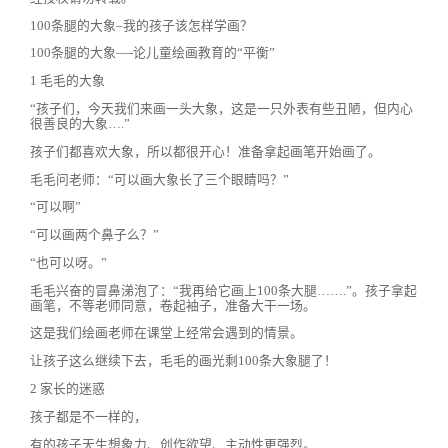
100条腿的大象–我的孩子该怎样学画？
100条腿的大象—-论儿童绘画教育的“平衡”
1 毛毛的大象
“孩子们，今天我们来画一头大象，这是一只外表有些丑陋，但内心
很善良的大象….”
孩子们都喜欢大象，所以都很开心！准备拿起画笔开始画了。
毛毛问老师：“可以画大象长了三个眼睛吗？”
“可以啊”
“可以画两个鼻子么？”
“也可以呀。”
毛毛兴奋的冒鼻涕泡了：“我再给它画上100条大腿…….”。孩子拿起
画笔，不等老师同意，卷起袖子，准备大干一场。
这是我们绘画老师在课堂上经常会遇到的情景。
让孩子这么继续下去，毛毛的画光剩100条大象腿了！
2 家长的迷惑
孩子都是不一样的，
有的孩子天生想象力、创作欲望、主动性更强烈。