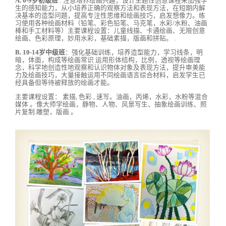
A. 6-9岁初级班
: 注意培养绘画兴趣，设计主题性创意课程来加强学
生的感知能力，从小培养正确的观察方法和表现方法，在短期内解
决基本的造型问题，提高专注性思维和绘画技巧，启发想像力。练
习使用各种绘画材料（铅笔、彩色铅笔、马克笔，水彩/水粉、油画
棒和手工材料等）主要课程设置：儿童线描、卡通绘画、无限创意
绘画、色彩原理，妙用水彩，基础素描，版画和拼贴。 .
B. 10-14岁中级班
：强化基础训练，培养造型能力，学习线条，明
暗，体面，构成等绘画常识 运用形体结构，比例，透视等绘画理
念，科学地创造性地观察和认识物体对象及表现方法，提升审美能
力及绘画技巧，大量接触运用不同绘画语言综合材料，启发学生已
经具备但等待被释放的绘画才能。
主要课程设置： 素描, 色彩 , 速写。油画，丙烯，水彩，水粉等混合
媒体 。像大师学绘画，静物、人物、风景写生、抽象绘画训练、照
片复制.雕塑，版画 。