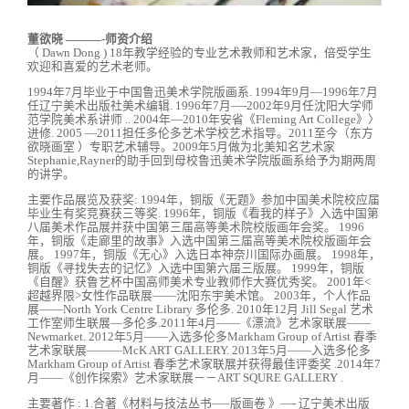
董欲晓 ———-师资介绍
（ Dawn Dong ) 18年教学经验的专业艺术教师和艺术家，倍受学生
欢迎和喜爱的艺术老师。
1994年7月毕业于中国鲁迅美术学院版画系. 1994年9月—1996年7月
任辽宁美术出版社美术编辑. 1996年7月—-2002年9月任沈阳大学师
范学院美术系讲师 .. 2004年—2010年安省《Fleming Art College》〉
进修. 2005 —2011担任多伦多艺术学校艺术指导。2011至今（东方
欲晓画室 ）专职艺术辅导。2009年5月做为北美知名艺术家
Stephanie,Rayner的助手回到母校鲁迅美术学院版画系给予为期两周
的讲学。
主要作品展览及获奖: 1994年，铜版《无题》参加中国美术院校应届
毕业生有奖竞赛获三等奖. 1996年，铜版《看我的样子》入选中国第
八届美术作品展并获中国第三届高等美术院校版画年会奖。 1996
年，铜版《走廊里的故事》入选中国第三届高等美术院校版画年会
展。 1997年，铜版《无心》入选日本神奈川国际办画展。 1998年，
铜版《寻找失去的记忆》入选中国第六届三版展。 1999年，铜版
《自醒》获鲁艺杯中国高师美术专业教师作大赛优秀奖。 2001年<
超越界限>女性作品联展——沈阳东宇美术馆。 2003年，个人作品
展——North York Centre Library 多伦多. 2010年12月 Jill Segal 艺术
工作室师生联展—多伦多.2011年4月——《漂流》艺术家联展——
Newmarket. 2012年5月——入选多伦多Markham Group of Artist 春季
艺术家联展———McK ART GALLERY. 2013年5月——入选多伦多
Markham Group of Artist 春季艺术家联展并获得最佳评委奖 .2014年7
月——《创作探索》艺术家联展－－ART SQURE GALLERY .
主要著作 : 1.合著《材料与技法丛书—–版画卷 》—- 辽宁美术出版