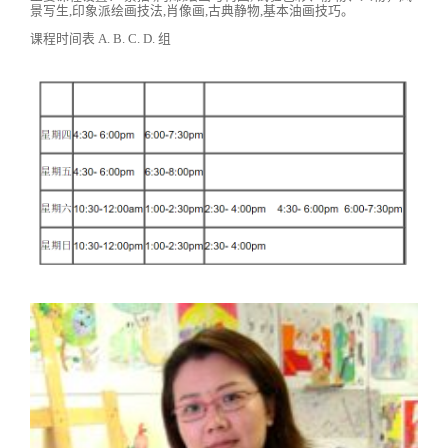
景写生,印象派绘画技法,肖像画,古典静物,基本油画技巧。
课程时间表 A. B. C. D. 组