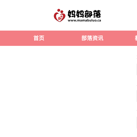
首页
部落资讯