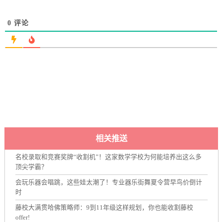
0
评论
相关推送
名校录取和竞赛奖牌“收割机”！这家数学学校为何能培养出这么多
顶尖学霸？
会玩乐器会唱跳，这些娃太潮了！专业器乐街舞夏令营早鸟价倒计
时
藤校大满贯哈佛策略师：9到11年级这样规划，你也能收割藤校
offer!