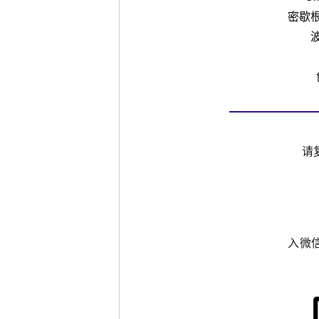
密歇
请
入微