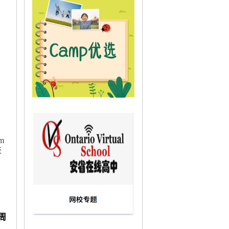
m
枝
周