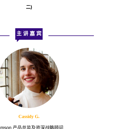
二)
主 讲 嘉 宾
Cassidy G.
rimson 产品总监及资深战略顾问