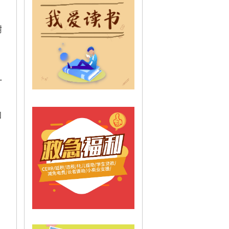
树
，
一
和