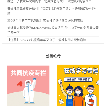
我追上了我家娃爱看的书！北美娃圈的大IP：8套爆火的漫画书
安省儿童免费看牙福利！“微笑计划”开放申请：可叠加联邦牙科补
贴
300多个月的宝宝也想玩！实拍打卡多伦多最好玩的农场
对外星人都免费的Khan Academy很会搞事情：2-8岁娃的免费夏令营
了解一下
【送票】KidsFest儿童嘉年华又来了：解锁长周末硬核遛娃
部落推荐