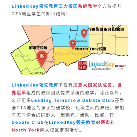
LinkedKey领先教育三大校区
系统教学
全方位提升
GTA地区学生的知识结构！
LinkedKey领先教育
不仅有
加拿大国家队成员、世
界冠军
组成的教师团队提供系统的教学。
除此以外，
公益组织
Leading Tomorrow Debate Club
还为
全GTA地区的孩子打破学校、班级之间的界限，增加
与志同道合的同龄人一起训练、组队、比赛。在
Debate Club
在
LinkedKey领先教育
的
密市
和
North York
两大校区定期活动。