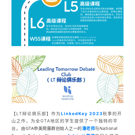
【LT辩论俱乐部】作为
LinkedKey 2023
秋季的开
山之作，为全GTA地区的学生提供了一个独特的平
由GTA申美爬藤群创始人之一的
潘老师
与National
台。