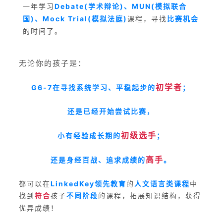
一年学习
Debate(学术辩论)、MUN(模拟联合
国)、Mock Trial(模拟法庭)
课程，寻找
比赛机会
的时间了。
无论你的孩子是：
初学者
G6-7在寻找系统学习、平稳起步的
；
还是已经开始尝试比赛，
初级选手
小有经验成长期的
；
高手
还是身经百战、追求成绩的
。
都可以在
LinkedKey领先教育
的
人文语言类课程
中
找到
符合
孩子
不同阶段
的课程，拓展知识结构，获得
优异成绩！