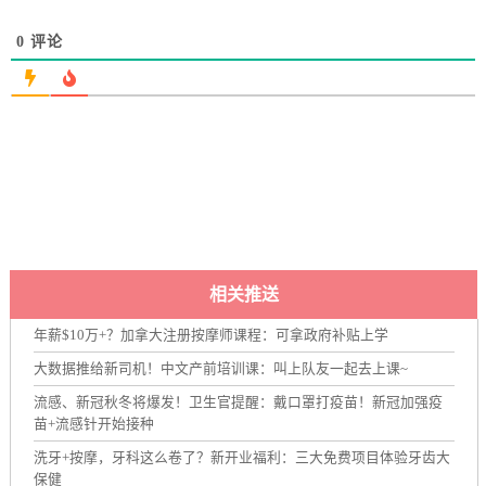
0
评论
相关推送
年薪$10万+？加拿大注册按摩师课程：可拿政府补贴上学
大数据推给新司机！中文产前培训课：叫上队友一起去上课~
流感、新冠秋冬将爆发！卫生官提醒：戴口罩打疫苗！新冠加强疫
苗+流感针开始接种
洗牙+按摩，牙科这么卷了？新开业福利：三大免费项目体验牙齿大
保健