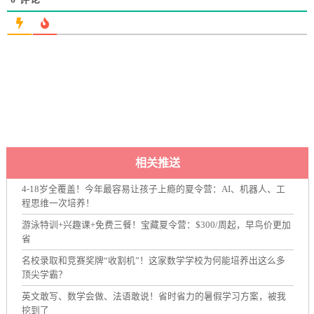
相关推送
4-18岁全覆盖！今年最容易让孩子上瘾的夏令营：AI、机器人、工
程思维一次培养！
游泳特训+兴趣课+免费三餐！宝藏夏令营：$300/周起，早鸟价更加
省
名校录取和竞赛奖牌“收割机”！这家数学学校为何能培养出这么多
顶尖学霸？
英文敢写、数学会做、法语敢说！省时省力的暑假学习方案，被我
挖到了