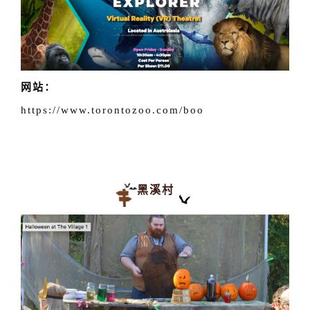
网站：
https://www.torontozoo.com/boo
黑溪村